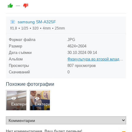
—
samsung SM-A325F
f/1.8
1/25
320
4mm
25mm
Формат файла
JPG
Размер
4624×2604
Дата съёмки
30.10.2024
09:14
Альбом
Физкультура во второй младшей группе
Просмотры
807 просмотров
Скачиваний
0
Похожие фотографии
872
797
Екатерина
Екатерина
0
0
0
0
Нет комментариев. Ваш будет первым!
R