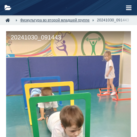
Физкультура во второй младшей группе
20241030_091443
20241030_091443