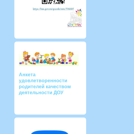
Анкета
удовлетворенности
родителей качеством
деятельности ДОУ