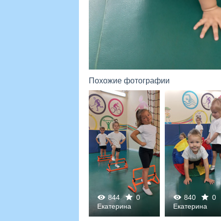
Похожие фотографии
844
0
840
0
0
0
Екатерина
Екатерина
847
0
0