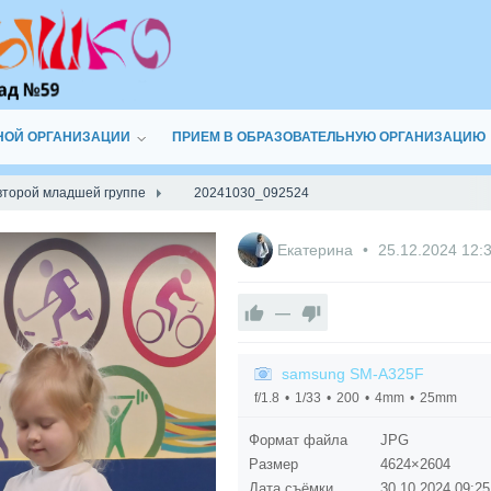
НОЙ ОРГАНИЗАЦИИ
ПРИЕМ В ОБРАЗОВАТЕЛЬНУЮ ОРГАНИЗАЦИЮ
 второй младшей группе
20241030_092524
Екатерина
25.12.2024
12:
—
samsung SM-A325F
f/1.8
1/33
200
4mm
25mm
Формат файла
JPG
Размер
4624×2604
Дата съёмки
30.10.2024
09:25