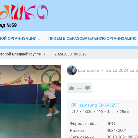
НОЙ ОРГАНИЗАЦИИ
ПРИЕМ В ОБРАЗОВАТЕЛЬНУЮ ОРГАНИЗАЦИЮ
 второй младшей группе
20241030_093817
Екатерина
25.12.2024
12:
—
samsung SM-A325F
f/1.8
1/33s
200
4mm
25mm
Формат файла
JPG
Размер
4624×2604
Дата съёмки
30.10.2024
09:38