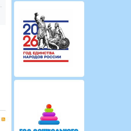
торой младшей группе
Екатерина
812
0
0
RSS