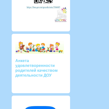
Анкета
удовлетворенности
родителей качеством
деятельности ДОУ