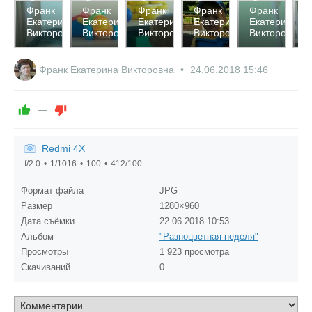
3028
2829
2667
3003
2727
2
Франк
Франк
Франк
Франк
Франк
Ф
Екатерина
Екатерина
Екатерина
Екатерина
Екатерина
Е
0
0
0
0
0
Викторовна
Викторовна
Викторовна
Викторовна
Викторовна
В
0
0
0
0
0
Франк Екатерина Викторовна
24.06.2018
15:46
—
Redmi 4X
f/2.0
1/1016
100
412/100
Формат файла
JPG
Размер
1280×960
Дата съёмки
22.06.2018
10:53
Альбом
"Разноцветная неделя"
Просмотры
1 923 просмотра
Скачиваний
0