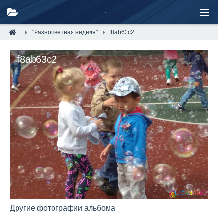
"Разноцветная неделя"
f8ab63c2
f8ab63c2
Другие фотографии альбома