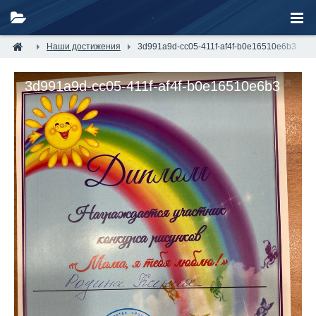
Наши достижения
3d991a9d-cc05-411f-af4f-b0e16510e6b3
3d991a9d-cc05-411f-af4f-b0e16510e6b3