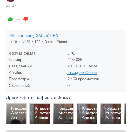
13:27
—
samsung SM-J510FN
f/1.9
1/120
100
3mm
28mm
Формат файла
JPG
Размер
448×336
Дата съёмки
20.10.2020
09:29
Альбом
Праздник Осени
Просмотры
2 469 просмотров
Скачиваний
0
Другие фотографии альбома
2326
2261
2296
2362
2308
2
Кладовикова
Кладовикова
Кладовикова
Кладовикова
Кладовикова
К
Анастасия
Анастасия
Анастасия
Анастасия
Анастасия
А
0
0
0
0
0
Александровна
Александровна
Александровна
Александровна
Александров
А
0
0
0
0
0