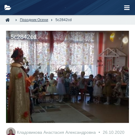
Праздник Осени
5c2842cd
5c2842cd
Кладовикова Анастасия Александровна
26.10.2020