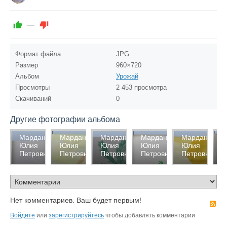
—
Формат файла
JPG
Размер
960×720
Альбом
Урожай
Просмотры
2 453 просмотра
Скачиваний
0
Другие фотографии альбома
2357
2403
2439
2364
2614
2
Марданова
Марданова
Марданова
Марданова
Марданова
М
Юлия
Юлия
Юлия
Юлия
Юлия
Ю
0
0
0
0
0
Петровна
Петровна
Петровна
Петровна
Петровна
П
0
0
0
0
1
Нет комментариев. Ваш будет первым!
R
Войдите
или
зарегистрируйтесь
чтобы добавлять комментарии