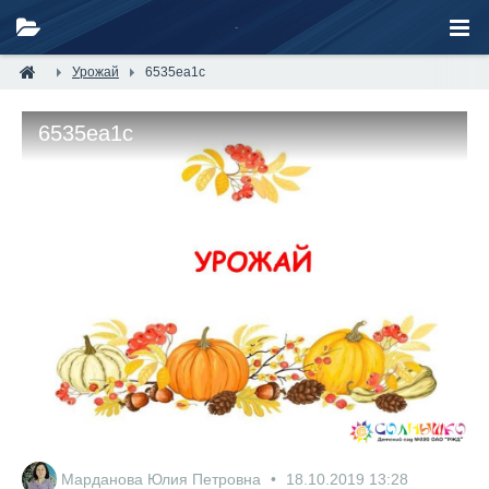
Урожай
6535ea1c
6535ea1c
Марданова Юлия Петровна
18.10.2019
13:28