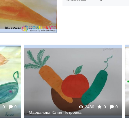
0
0
2436
0
0
Марданова Юлия Петровна