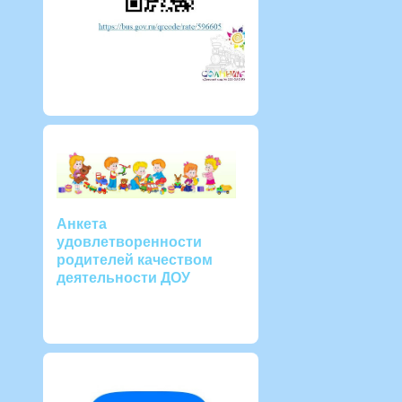
Анкета
удовлетворенности
родителей качеством
деятельности ДОУ