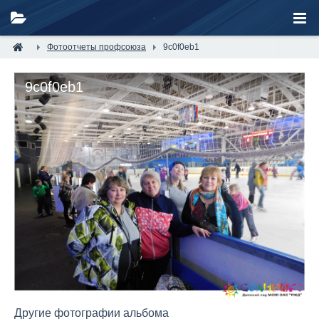
Фотоотчеты профсоюза
9c0f0eb1
9c0f0eb1
Другие фотографии альбома