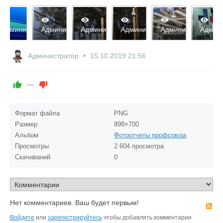
2616
2647
2656
2655
2663
2
истратор
Администратор
Администратор
Администратор
Администратор
Администрат
А
0
0
0
0
0
0
0
0
0
0
Администратор
15.10.2019
21:56
—
Формат файла
PNG
Размер
898×700
Альбом
Фотоотчеты профсоюза
Просмотры
2 604 просмотра
Скачиваний
0
Нет комментариев. Ваш будет первым!
R
Войдите
или
зарегистрируйтесь
чтобы добавлять комментарии