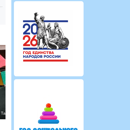
 прогулки 2020 г.
Татьяна
Татьяна
2312
0
0