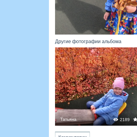
Другие фотографии альбома
Татьяна
2211
0
0
2189