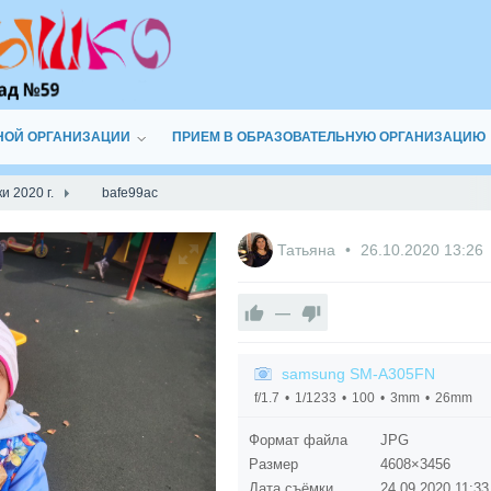
НОЙ ОРГАНИЗАЦИИ
ПРИЕМ В ОБРАЗОВАТЕЛЬНУЮ ОРГАНИЗАЦИЮ
и 2020 г.
bafe99ac
Татьяна
26.10.2020
13:26
—
samsung SM-A305FN
f/1.7
1/1233
100
3mm
26mm
Формат файла
JPG
Размер
4608×3456
Дата съёмки
24.09.2020
11:33