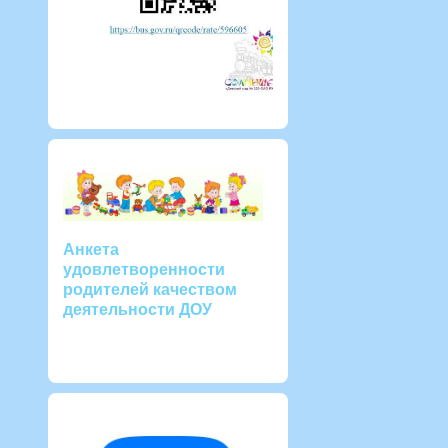
Анкета
удовлетворенности
родителей качеством
деятельности ДОУ