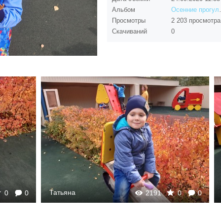
Альбом
Осенние
Просмотры
2 203 просмотра
Скачиваний
0
Татьяна
0
0
2191
0
0