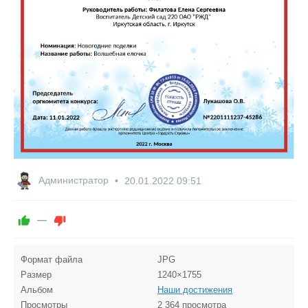
Администратор
20.01.2022
09:51
—
Формат файла
JPG
Размер
1240×1755
Альбом
Наши достижения
Просмотры
2 364 просмотра