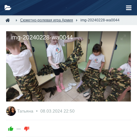
Сюжетно-ролевая игра Армия
img-20240228-wa0044
img-20240228-wa0044
Татьяна
08.03.2024
22:50
—