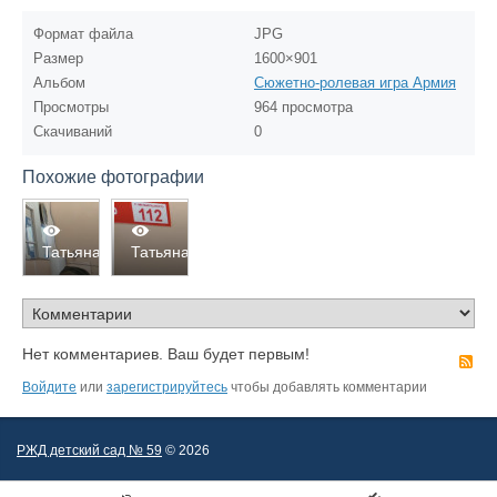
Формат файла
JPG
Размер
1600×901
Альбом
Сюжетно-ролевая игра Армия
Просмотры
964 просмотра
Скачиваний
0
Похожие фотографии
1029
1026
Татьяна
Татьяна
0
0
0
0
Нет комментариев. Ваш будет первым!
R
Войдите
или
зарегистрируйтесь
чтобы добавлять комментарии
РЖД детский сад № 59
© 2026