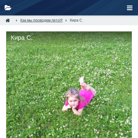
Как мы проводим лето!!!
Кира С.
Кира С.