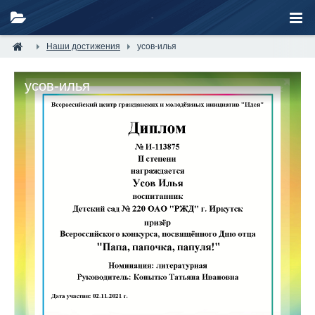
Наши достижения
усов-илья
усов-илья