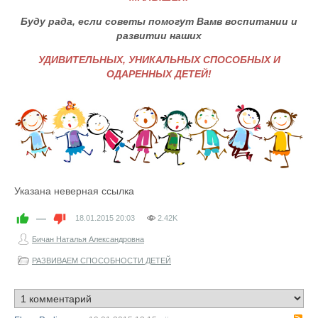
Буду рада, если советы помогут Вамв воспитании и
развитии наших
УДИВИТЕЛЬНЫХ
,
УНИКАЛЬНЫХ СПОСОБНЫХ И
ОДАРЕННЫХ ДЕТЕЙ!
Указана неверная ссылка
—
18.01.2015
20:03
2.42K
Бичан Наталья Александровна
РАЗВИВАЕМ СПОСОБНОСТИ ДЕТЕЙ
R