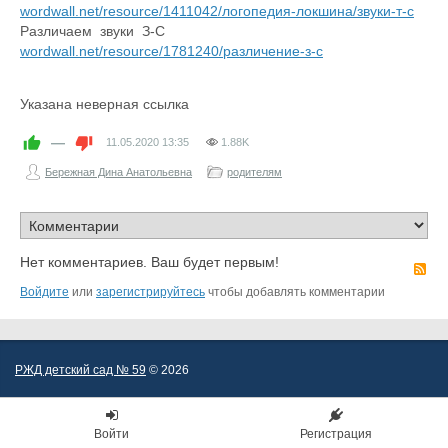
wordwall.net/resource/1411042/логопедия-локшина/звуки-т-с
Различаем звуки З-С
wordwall.net/resource/1781240/различение-з-с
Указана неверная ссылка
—
11.05.2020
13:35
1.88K
Бережная Дина Анатольевна
родителям
Нет комментариев. Ваш будет первым!
R
Войдите
или
зарегистрируйтесь
чтобы добавлять комментарии
РЖД детский сад № 59
© 2026
Войти
Регистрация