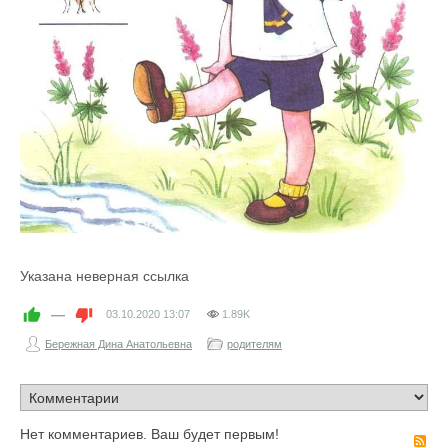
Указана неверная ссылка
—
03.10.2020
13:07
1.89K
Бережная Дина Анатольевна
родителям
Нет комментариев. Ваш будет первым!
R