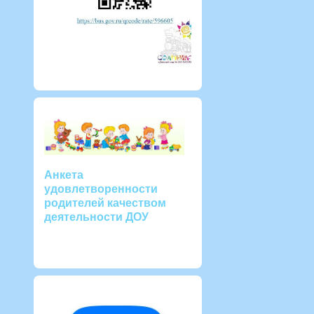
Анкета
удовлетворенности
родителей качеством
деятельности ДОУ