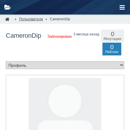
Пользователи
CameronDip
0
CameronDip
3 месяца назад
Заблокирован
Репутация
0
Рейтинг