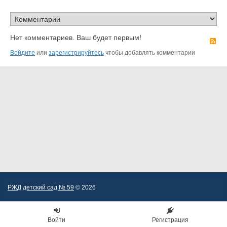
Нет комментариев. Ваш будет первым!
R
Войдите
или
зарегистрируйтесь
чтобы добавлять комментарии
РЖД детский сад № 59
© 2026
Войти
Регистрация