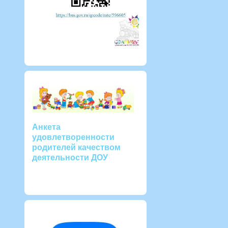
Анкета
удовлетворенности
родителей качеством
деятельности ДОУ