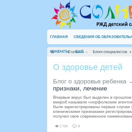
ГЛАВНАЯ
СВЕДЕНИЯ ОБ ОБРАЗОВАТЕЛЬ
КОНТАКТЫ
ЕЩЁ
Статьи
Блоги специалистов
О здоровье детей
Блог о здоровье ребенка
признаки, лечение
Впервые вирус был выделен в прошлом 
микроб называли «норфолкским агентом
были зарегистрированы первые случаи 
клиническими признаками регистрировал
получил свое современное наименован
2.72K
0