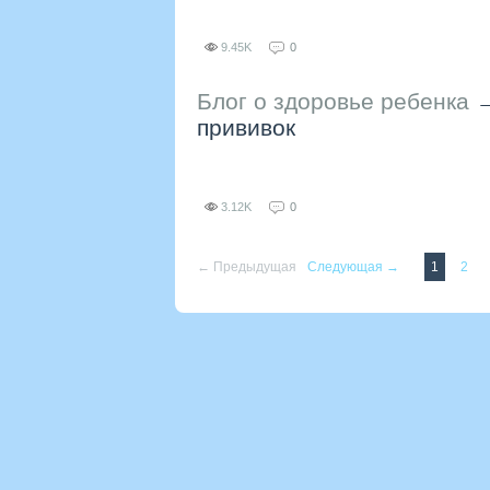
9.45K
0
Блог о здоровье ребенка
прививок
3.12K
0
← Предыдущая
Следующая →
1
2