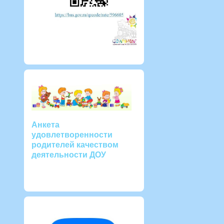
Анкета
удовлетворенности
родителей качеством
деятельности ДОУ