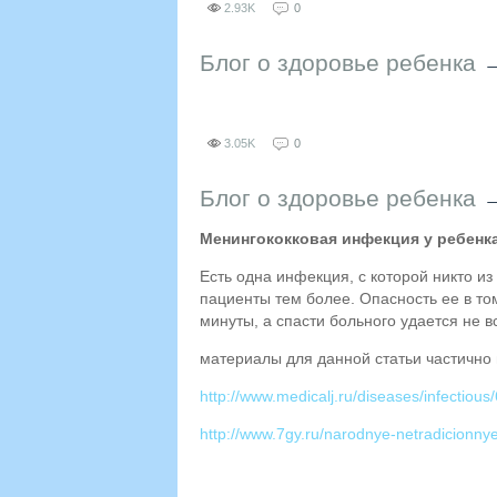
2.93K
0
Блог о здоровье ребенка
3.05K
0
Блог о здоровье ребенка
Менингококковая инфекция у ребенк
Есть одна инфекция, с которой никто из
пациенты тем более. Опасность ее в то
минуты, а спасти больного удается не в
материалы для данной статьи частично 
http://www.medicalj.ru/diseases/infectious/
http://www.7gy.ru/narodnye-netradicionnye