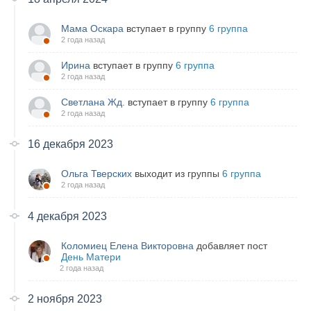
Мама Оскара
вступает в группу
6 группа
2 года назад
Ирина
вступает в группу
6 группа
2 года назад
Светлана Жд.
вступает в группу
6 группа
2 года назад
16 декабря 2023
Ольга Тверских
выходит из группы
6 группа
2 года назад
4 декабря 2023
Коломиец Елена Викторовна
добавляет пост
День Матери
2 года назад
2 ноября 2023