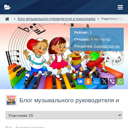
Блог музыкального руководителя и хореографа
Участники груп
Рейтинг:
3
Создана:
6 лет назад
Владелец:
Администратор
Блог музыкального руководителя и
хореографа
/ Участники группы
Все
Администраторы