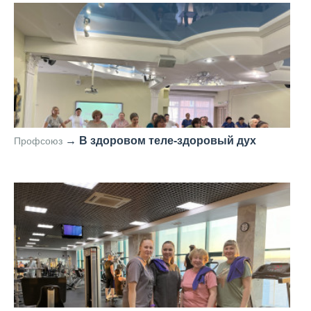
→
В здоровом теле-здоровый дух
Профсоюз
—