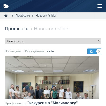
Профсоюз
Новости / slider
Профсоюз
/ Новости / slider
Последние
Обсуждаемые
slider
0
→
Экскурсия в "Молчановку"
Профсоюз