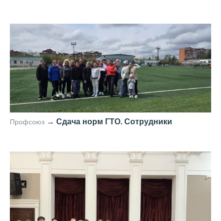
—
→
Сдача норм ГТО. Сотрудники
Профсоюз
—