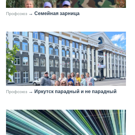
→
Семейная зарница
Профсоюз
—
→
Иркутск парадный и не парадный
Профсоюз
—