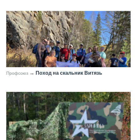
—
→
Поход на скальник Витязь
Профсоюз
—