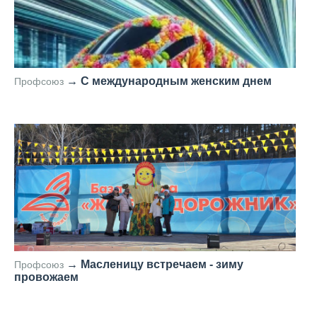
→
С международным женским днем
Профсоюз
—
→
Масленицу встречаем - зиму
Профсоюз
провожаем
—