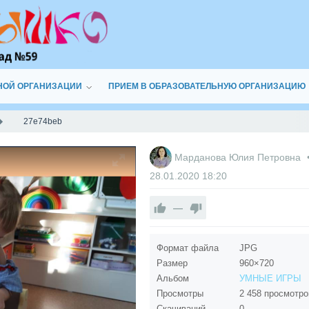
НОЙ ОРГАНИЗАЦИИ
ПРИЕМ В ОБРАЗОВАТЕЛЬНУЮ ОРГАНИЗАЦИЮ
27e74beb
Марданова Юлия Петровна
28.01.2020
18:20
—
Формат файла
JPG
Размер
960×720
Альбом
УМНЫЕ ИГРЫ
Просмотры
2 458 просмотро
Скачиваний
0