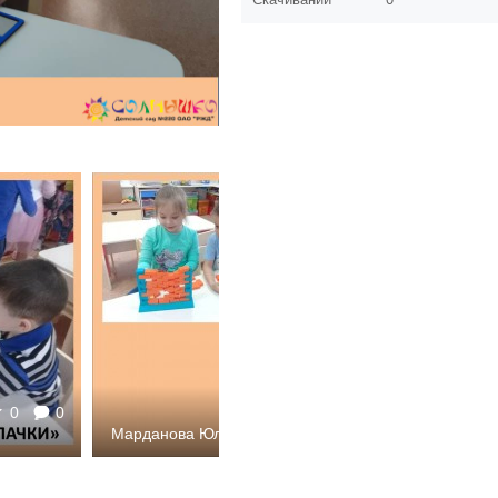
0
0
2584
0
0
Марданова Юлия Петровна