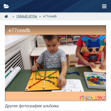
УМНЫЕ ИГРЫ
e77ceadb
e77ceadb
Другие фотографии альбома