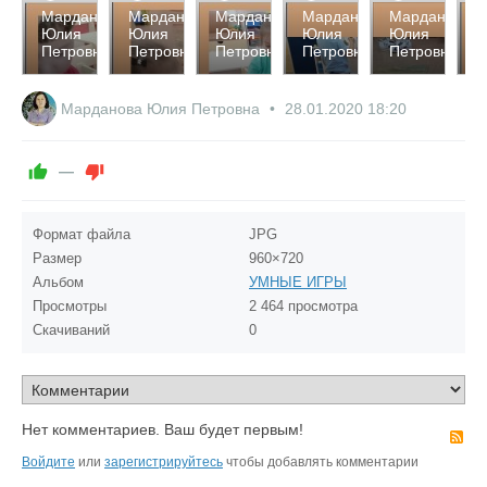
2456
2415
2586
2533
2571
2
Марданова
Марданова
Марданова
Марданова
Марданова
М
Юлия
Юлия
Юлия
Юлия
Юлия
Ю
0
0
0
0
0
Петровна
Петровна
Петровна
Петровна
Петровна
П
0
0
0
0
0
Марданова Юлия Петровна
28.01.2020
18:20
—
Формат файла
JPG
Размер
960×720
Альбом
УМНЫЕ ИГРЫ
Просмотры
2 464 просмотра
Скачиваний
0
Нет комментариев. Ваш будет первым!
R
Войдите
или
зарегистрируйтесь
чтобы добавлять комментарии