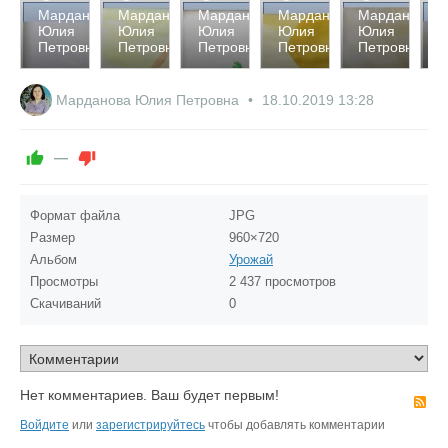
2356
2402
2364
2614
2409
2
Марданова
Марданова
Марданова
Марданова
Марданова
М
Юлия
Юлия
Юлия
Юлия
Юлия
Ю
0
0
0
0
0
Петровна
Петровна
Петровна
Петровна
Петровна
П
0
0
0
1
0
Марданова Юлия Петровна
18.10.2019
13:28
—
Формат файла
JPG
Размер
960×720
Альбом
Урожай
Просмотры
2 437 просмотров
Скачиваний
0
Нет комментариев. Ваш будет первым!
R
Войдите
или
зарегистрируйтесь
чтобы добавлять комментарии