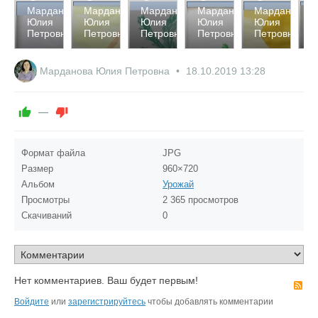
2357
2403
2439
2364
2614
2
Марданова
Марданова
Марданова
Марданова
Марданова
М
Юлия
Юлия
Юлия
Юлия
Юлия
Ю
0
0
0
0
0
Петровна
Петровна
Петровна
Петровна
Петровна
П
0
0
0
0
1
Марданова Юлия Петровна
18.10.2019
13:28
—
Формат файла
JPG
Размер
960×720
Альбом
Урожай
Просмотры
2 365 просмотров
Скачиваний
0
Нет комментариев. Ваш будет первым!
R
Войдите
или
зарегистрируйтесь
чтобы добавлять комментарии