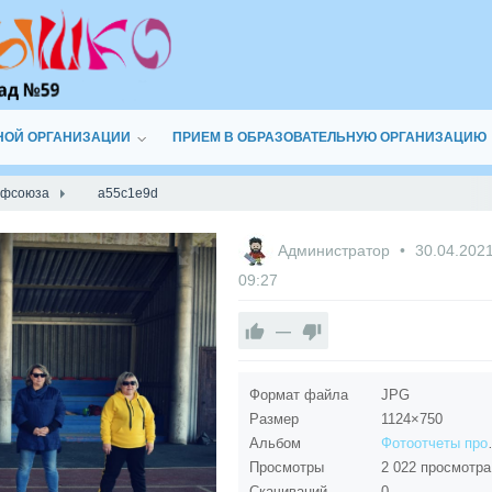
НОЙ ОРГАНИЗАЦИИ
ПРИЕМ В ОБРАЗОВАТЕЛЬНУЮ ОРГАНИЗАЦИЮ
офсоюза
a55c1e9d
Администратор
30.04.202
09:27
—
Формат файла
JPG
Размер
1124×750
Альбом
Фотоот
Просмотры
2 022 просмотра
Скачиваний
0