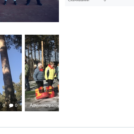
Администратор
0
0
2645
0
0