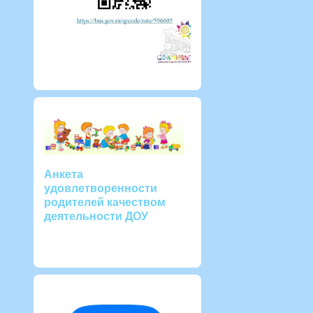
Анкета
удовлетворенности
родителей качеством
деятельности ДОУ