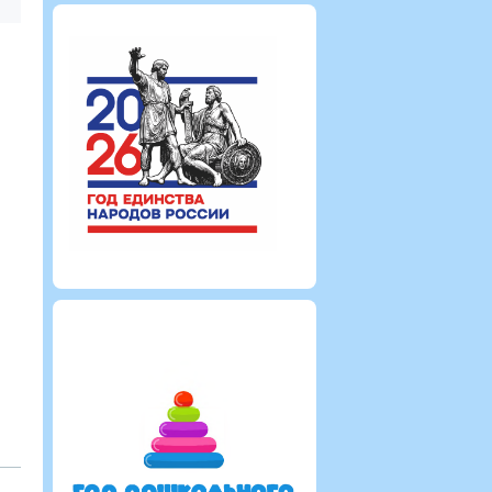
Администратор
Администрат
2651
0
0