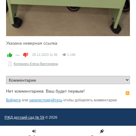
Указана неверная ссылка
—
28.12.2023
11:36
1.14K
Коломиец Елена Викторовна
Нет комментариев. Ваш будет первым!
R
Войдите
или
зарегистрируйтесь
чтобы добавлять комментарии
РЖД детский сад № 59
© 2026