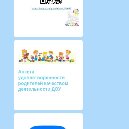
Анкета
удовлетворенности
родителей качеством
деятельности ДОУ