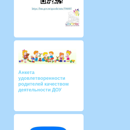
Анкета
удовлетворенности
родителей качеством
деятельности ДОУ