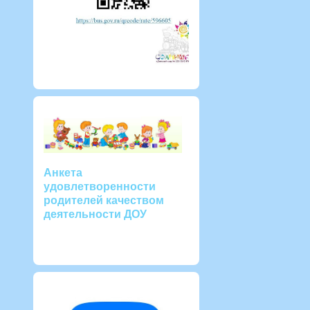
Анкета
удовлетворенности
родителей качеством
деятельности ДОУ