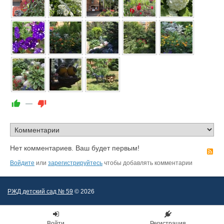
—
Нет комментариев. Ваш будет первым!
R
Войдите
или
зарегистрируйтесь
чтобы добавлять комментарии
РЖД детский сад № 59
© 2026
Войти
Регистрация