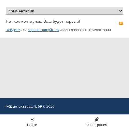
Нет комментариев. Ваш будет первым!
R
Войдите
или
зарегистрируйтесь
чтобы добавлять комментарии
РЖД детский сад № 59
© 2026
Войти
Регистрация