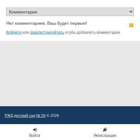
Нет комментариев. Ваш будет первым!
R
Войдите
или
зарегистрируйтесь
чтобы добавлять комментарии
РЖД детский сад № 59
© 2026
Войти
Регистрация