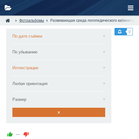
Фотоальбомы
Развивающая среда логопедического кабинета —
0
По дате съёмки
По убыванию
Иллюстрации
Любая ориентация
Размер
x
—