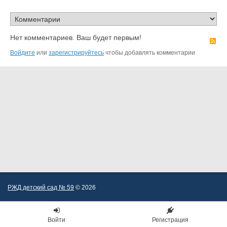
Нет комментариев. Ваш будет первым!
R
Войдите
или
зарегистрируйтесь
чтобы добавлять комментарии
РЖД детский сад № 59
© 2026
Войти
Регистрация