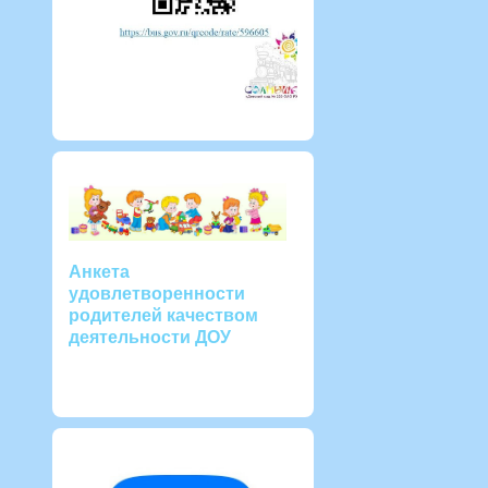
Анкета
удовлетворенности
родителей качеством
деятельности ДОУ