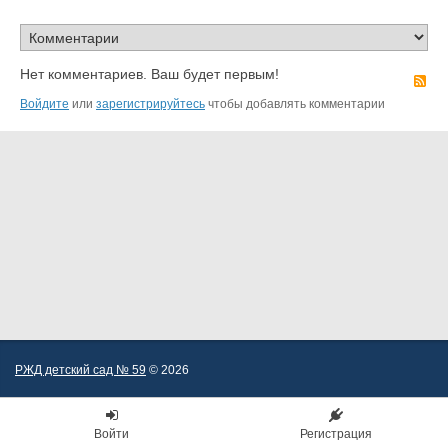
Нет комментариев. Ваш будет первым!
R
Войдите
или
зарегистрируйтесь
чтобы добавлять комментарии
РЖД детский сад № 59
© 2026
Войти
Регистрация