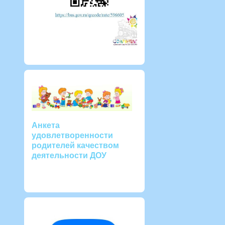
Анкета
удовлетворенности
родителей качеством
деятельности ДОУ