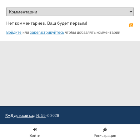
Нет комментариев. Ваш будет первым!
R
Войдите
или
зарегистрируйтесь
чтобы добавлять комментарии
РЖД детский сад № 59
© 2026
Войти
Регистрация