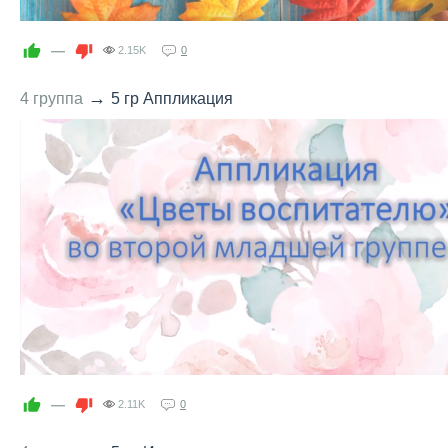
—
2.15K
0
→
4 группа
5 гр Аппликация
—
2.11K
0