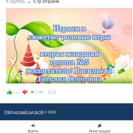
→
4 группа
5 гр Играем
—
2.16K
0
РЖД детский сад № 59
© 2026
Войти
Регистрация