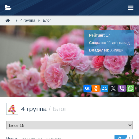
4 группа
Блог
Рейтинг:
17
Создана:
11 лет назад
Владелец:
Хигаши
4 группа
/ Блог
Новые
за неделю
за месяц
1