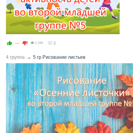
—
2.28K
0
→
4 группа
5 гр Рисование листьев