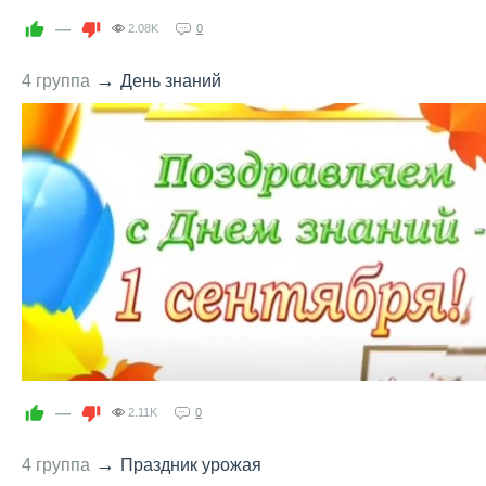
—
2.08K
0
→
4 группа
День знаний
—
2.11K
0
→
4 группа
Праздник урожая