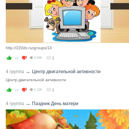
http://220ds.ru/groups/14
—
2.03K
0
→
4 группа
Центр двигательной активности
Центр двигательной активности
—
2.12K
0
→
4 группа
Паздник День матери