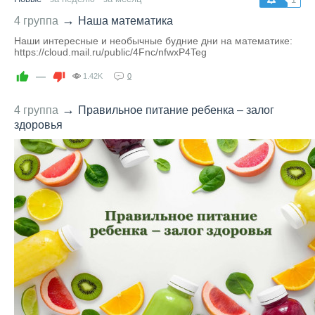
→
4 группа
Наша математика
Наши интересные и необычные будние дни на математике:
https://cloud.mail.ru/public/4Fnc/nfwxP4Teg
—
1.42K
0
→
4 группа
Правильное питание ребенка – залог
здоровья