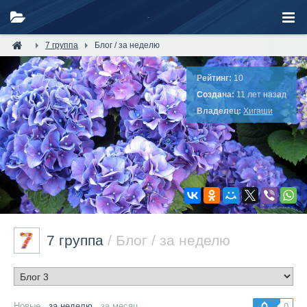
7 группа
Блог / за неделю
Рейтинг:
10
Создана:
11 лет назад
Владелец:
Хигаши
7 группа
/ Блог / за неделю
Новые
за неделю
за месяц
0