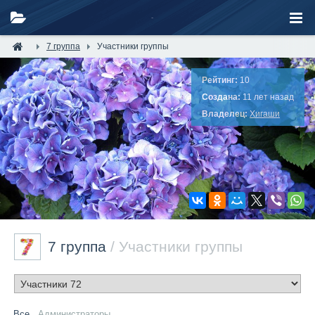
7 группа
Участники группы
Рейтинг:
10
Создана:
11 лет назад
Владелец:
Хигаши
7 группа
/ Участники группы
Все
Администраторы