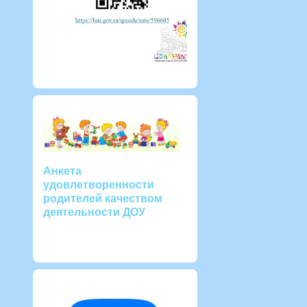
Анкета
удовлетворенности
родителей качеством
деятельности ДОУ