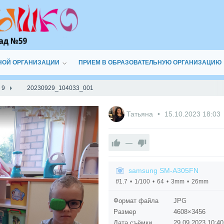
НОЙ ОРГАНИЗАЦИИ
ПРИЕМ В ОБРАЗОВАТЕЛЬНУЮ ОРГАНИЗАЦИЮ
 9
20230929_104033_001
Татьяна
15.10.2023
18:03
—
samsung SM-A305FN
f/1.7
1/100
64
3mm
26mm
Формат файла
JPG
Размер
4608×3456
Дата съёмки
29.09.2023
10:40