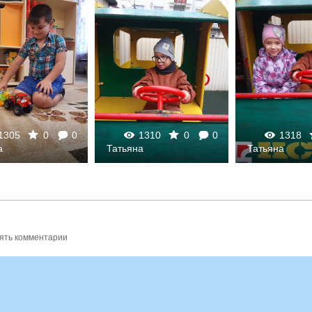
1305
0
0
1310
0
0
1318
а
Татьяна
Татьяна
ять комментарии