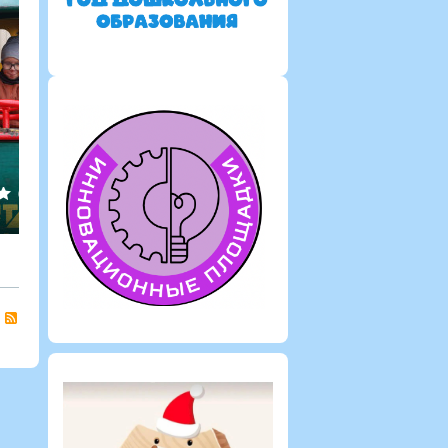
0
0
Татьяна
1297
0
0
RSS