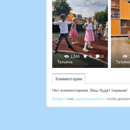
1310
0
0
1346
0
0
Татьяна
Татьяна
Татьян
Комментарии
Нет комментариев. Ваш будет первым!
Войдите
или
зарегистрируйтесь
чтобы добавл