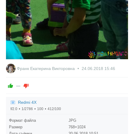
Франк Екатерина Викторовна
24.06.2018
15:46
—
Redmi 4X
f/2.0
1/2786
100
412/100
Формат файла
JPG
Размер
768×1024
Дата съёмки
20.06.2018
10:51