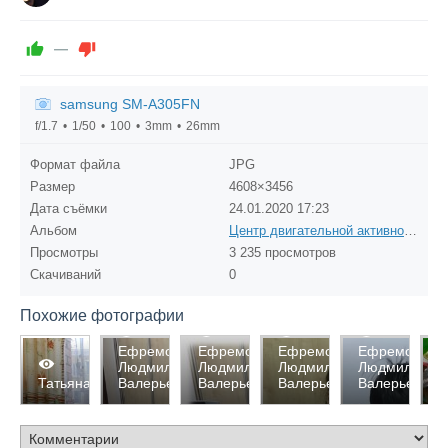
—
samsung SM-A305FN
f/1.7
1/50
100
3mm
26mm
Формат файла
JPG
Размер
4608×3456
Дата съёмки
24.01.2020
17:23
Альбом
Центр двигательной активности группы
Просмотры
3 235 просмотров
Скачиваний
0
Похожие фотографии
2863
2661
2644
2550
3
Ефремова
Ефремова
Ефремова
Ефремова
Ф
Людмила
Людмила
Людмила
Людмила
Е
0
0
0
0
2952
Татьяна
Валерьевна
Валерьевна
Валерьевна
Валерьевна
В
0
0
0
0
0
0