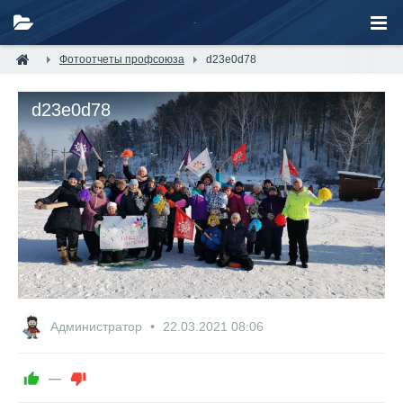
Фотоотчеты профсоюза
d23e0d78
d23e0d78
Администратор
22.03.2021
08:06
—