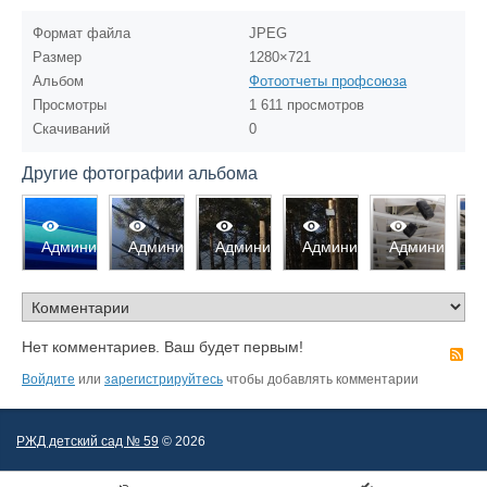
Формат файла
JPEG
Размер
1280×721
Альбом
Фотоотчеты профсоюза
Просмотры
1 611 просмотров
Скачиваний
0
Другие фотографии альбома
2669
2615
2647
2656
2603
2653
Администратор
Администратор
Администратор
Администратор
Администратор
Адми
0
0
0
0
0
0
0
0
0
0
0
0
Нет комментариев. Ваш будет первым!
R
Войдите
или
зарегистрируйтесь
чтобы добавлять комментарии
РЖД детский сад № 59
© 2026