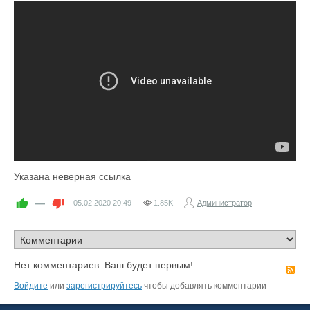
Указана неверная ссылка
—
05.02.2020
20:49
1.85K
Администратор
Нет комментариев. Ваш будет первым!
R
Войдите
или
зарегистрируйтесь
чтобы добавлять комментарии